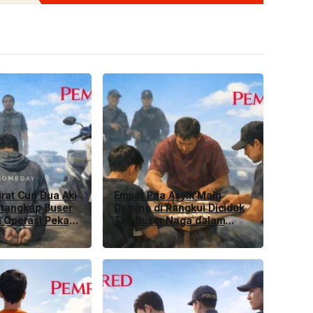
rat Curi Dua Aki
Empat Pria Asyik Main
itangkap Buser
Domino di Rangkui Diciduk
 Operasi Pekat
Tim Buser Naga dalam
Operasi Pekat 2026