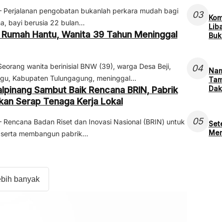
erjalanan pengobatan bukanlah perkara mudah bagi
03
Kom
 bayi berusia 22 bulan...
Lib
 di Rumah Hantu, Wanita 39 Tahun Meninggal
Buk
rang wanita berinisial BNW (39), warga Desa Beji,
04
Nam
gu, Kabupaten Tulungagung, meninggal...
Tam
Da
pinang Sambut Baik Rencana BRIN, Pabrik
pkan Serap Tenaga Kerja Lokal
05
encana Badan Riset dan Inovasi Nasional (BRIN) untuk
Set
Men
 serta membangun pabrik...
ebih banyak