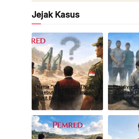
Jejak Kasus
Nama “W” Anggota TNI AD
Residivis Cu
Disebut di Sidang Tambang
di Gabek, D
Bukit Betung, Tak
Naga dalam
Tercantum dalam Dakwaan
2026