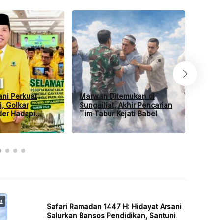
ani Perkuat
Marwan Ditemukan di
Di Te
i, Golkar
Sungailiat, Akhir Pencarian
Iran,
der Hadapi
Tim Tabur Kejati Babel
dari 
Pilkada
r
Safari Ramadan 1447 H: Hidayat Arsani
Salurkan Bansos Pendidikan, Santuni