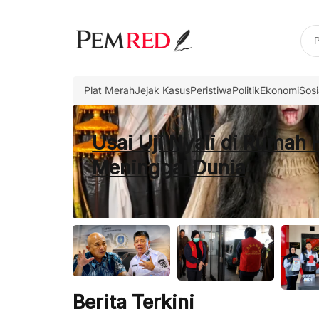
Plat Merah
Jejak Kasus
Peristiwa
Politik
Ekonomi
Sosi
n
Pemkot Pangkalpinang S
Pabrik Ilmenit Diharapka
Berita Terkini