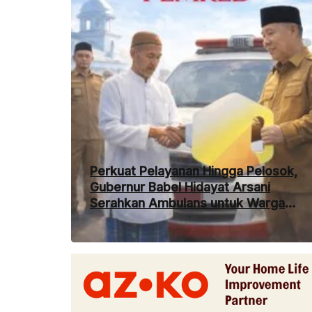
Perkuat Pelayanan Hingga Pelosok,
Gubernur Babel Hidayat Arsani
Serahkan Ambulans untuk Warga
Desa Kemingking