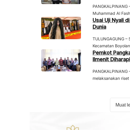
PANGKALPINANG – P
Muhammad Al Fasha,
Usai Uji Nyali
Dunia
TULUNGAGUNG – Seo
Kecamatan Boyolan
Pemkot Pangkal
Ilmenit Dihara
PANGKALPINANG – R
melaksanakan riset
Muat l