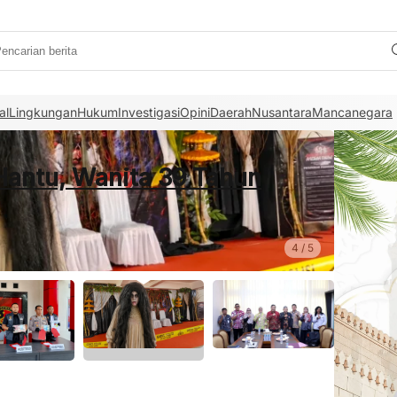
al
Lingkungan
Hukum
Investigasi
Opini
Daerah
Nusantara
Mancanegara
ambut Baik Rencana BRIN,
n Serap Tenaga Kerja Lokal
5
/
5