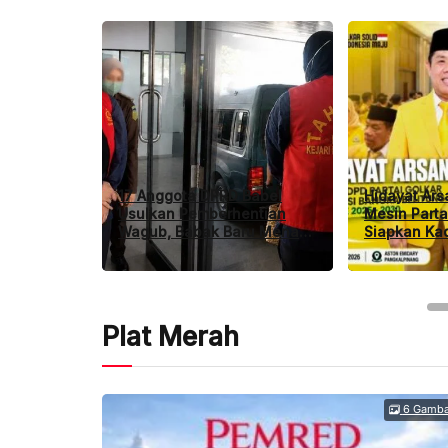
17 Anggota DPRD Babel
Hidayat Ars
Usulkan Pemberhentian
Mesin Parta
Wagub, Babak Baru Menanti
Siapkan Ka
Hellyana
Pemilu dan 
Plat Merah
6 Gamba