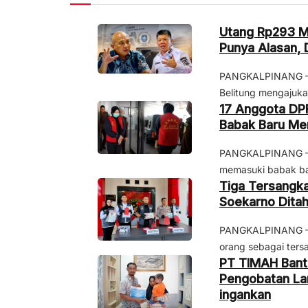
Utang Rp293 Mi
Punya Alasan,
PANGKALPINANG – R
Belitung mengajuka
17 Anggota DP
Babak Baru Men
PANGKALPINANG – Pe
memasuki babak ba
Tiga Tersangk
Soekarno Ditaha
PANGKALPINANG – P
orang sebagai ters
PT TIMAH Bantu
Pengobatan Lan
ingankan