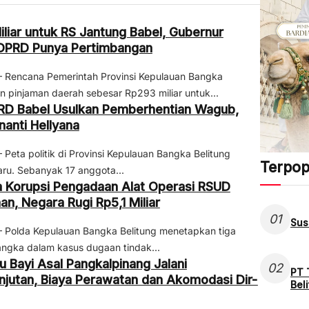
liar untuk RS Jantung Babel, Gubernur
 DPRD Punya Pertimbangan
encana Pemerintah Provinsi Kepulauan Bangka
n pinjaman daerah sebesar Rp293 miliar untuk...
RD Babel Usulkan Pemberhentian Wagub,
anti Hellyana
ta politik di Provinsi Kepulauan Bangka Belitung
Terpop
ru. Sebanyak 17 anggota...
a Korupsi Pengadaan Alat Operasi RSUD
n, Negara Rugi Rp5,1 Miliar
01
Sus
olda Kepulauan Bangka Belitung menetapkan tiga
angka dalam kasus dugaan tindak...
 Bayi Asal Pangkalpinang Jalani
02
PT 
jutan, Biaya Perawatan dan Akomodasi Dir­
Bel