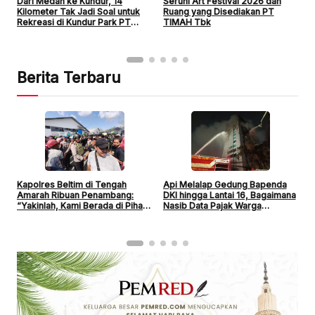
Dari Medan ke Kundur, 14
Seruni Art Festival 2026 dan
R
Kilometer Tak Jadi Soal untuk
Ruang yang Disediakan PT
T
Rekreasi di Kundur Park PT
TIMAH Tbk
d
TIMAH Tbk
Berita Terbaru
B
Kapolres Beltim di Tengah
Api Melalap Gedung Bapenda
G
Amarah Ribuan Penambang:
DKI hingga Lantai 16, Bagaimana
B
“Yakinlah, Kami Berada di Pihak
Nasib Data Pajak Warga
Warga”
Jakarta?