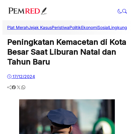
Plat Merah
Jejak Kasus
Peristiwa
Politik
Ekonomi
Sosial
Lingkungan
Peningkatan Kemacetan di Kota
Besar Saat Liburan Natal dan
Tahun Baru
17/12/2024
Facebook
Twitter
WhatsApp